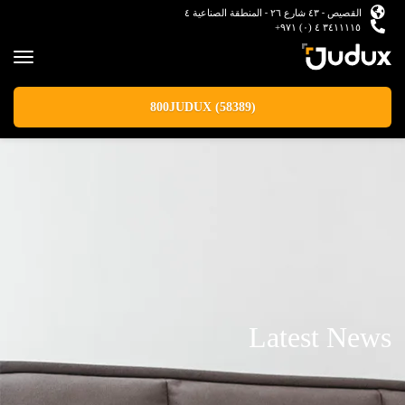
القصيص - ٤٣ شارع ٢٦ - المنطقة الصناعية ٤
٣٤١١١١٥ ٤ (٠) ٩٧١+
800JUDUX (58389)
Latest News