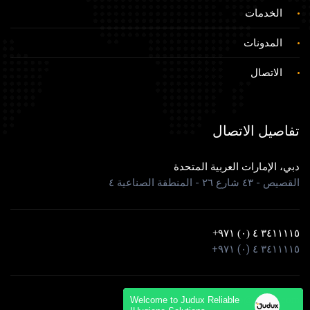
الخدمات
المدونات
الاتصال
تفاصيل الاتصال
دبي، الإمارات العربية المتحدة
القصيص - ٤٣ شارع ٢٦ - المنطقة الصناعية ٤
٣٤١١١١٥ ٤ (٠) ٩٧١+
٣٤١١١١٥ ٤ (٠) ٩٧١+
info@judux.com
Welcome to Judux Reliable