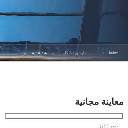
Judux
خارجي / هيكل
بنية تحتية
معاينة مجانية