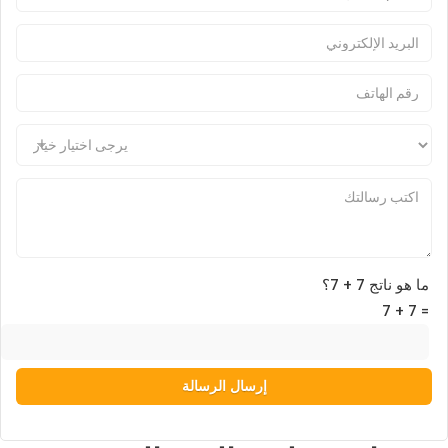
ما هو ناتج 7 + 7؟
Pl
7 + 7 =