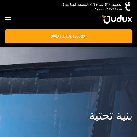
القصيص - ٤٣ شارع ٢٦ - المنطقة الصناعية ٤
٣٤١١١١٥ ٤ (٠) ٩٧١+
800JUDUX (58389)
بنية تحتية