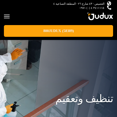
القصيص - ٤٣ شارع ٢٦ - المنطقة الصناعية ٤
٣٤١١١١٥ ٤ (٠) ٩٧١+
800JUDUX (58389)
تنظيف وتعقيم