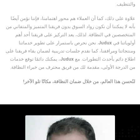
والتنظيف.
علاوة على ذلك، كما أن العملاء هم محور اهتمامنا، فإننا نؤمن أيضًا
بأنه لا يمكننا أن نكون رواد السوق بدون فريقنا المتميز والمتفاني من
المتخصصين في النظافة. لذلك، يعد التركيز على فريقنا أحد أهم
أولوياتنا في
Judux
. نحن نحرص باستمرار على تطوير خدماتنا
ومنتجاتنا ومرافقنا، كما نقدم جلسات تدريبية لضمان بقاء فريقنا على
اطلاع دائم بأحدث التطورات. مع
Judux
، يمكنك دائمًا توقع خدمات
من الدرجة الأولى، مقدمة لك من فريق محترف من خبراء النظافة.
لنُحسن هذا العالم، من خلال ضمان النظافة، مكانًا تلو الآخر!