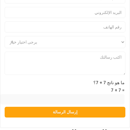
ما هو ناتج 7 + 7؟
Pl
7 + 7 =