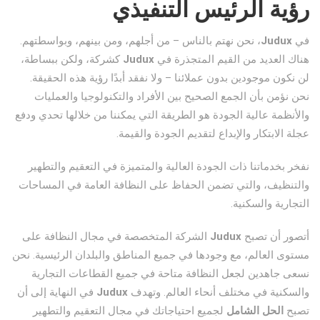
رؤية الرئيس التنفيذي
في
Judux
، نحن نهتم بالناس – من أجلهم، ومن بينهم، وبواسطتهم.
هناك العديد من القيم المتجذرة في
Judux
كشركة، ولكن ببساطة،
لن نكون موجودين بدون عملائنا – ولا نفقد أبدًا رؤية هذه الحقيقة.
نحن نؤمن بأن الجمع الصحيح بين الأفراد والتكنولوجيا والعمليات
والأنظمة عالية الجودة هو الطريقة التي يمكننا من خلالها تحدي ودفع
عجلة الابتكار والإبداع لتقديم الجودة والقيمة.
نفخر بخدماتنا ذات الجودة العالية والمتميزة في التعقيم والتطهير
والتنظيف، والتي تضمن الحفاظ على النظافة العامة في المساحات
التجارية والسكنية.
أتصور أن تصبح
Judux
الشركة المتخصصة في مجال النظافة على
مستوى العالم، مع وجودها في جميع المناطق والبلدان الرئيسية. نحن
نسعى جاهدين لجعل النظافة متاحة في جميع القطاعات التجارية
والسكنية في مختلف أنحاء العالم. وتهدف
Judux
في النهاية إلى أن
تصبح
الحل الشامل
لجميع احتياجاتك في مجال التعقيم والتطهير