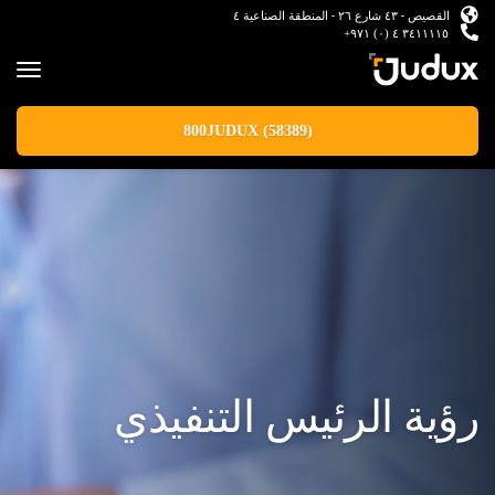
القصيص - ٤٣ شارع ٢٦ - المنطقة الصناعية ٤
٣٤١١١١٥ ٤ (٠) ٩٧١+
800JUDUX (58389)
رؤية الرئيس التنفيذي