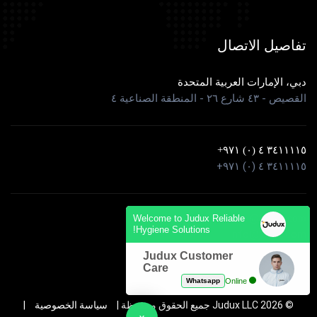
تفاصيل الاتصال
دبي، الإمارات العربية المتحدة
القصيص - ٤٣ شارع ٢٦ - المنطقة الصناعية ٤
٣٤١١١١٥ ٤ (٠) ٩٧١+
٣٤١١١١٥ ٤ (٠) ٩٧١+
info@judux.com
Welcome to Judux Reliable
Hygiene Solutions!
info@judux.com
Judux Customer
Care
Whatsapp
Online
© 2026 Judux LLC جميع الحقوق محفوظة |
سياسة الخصوصية
|