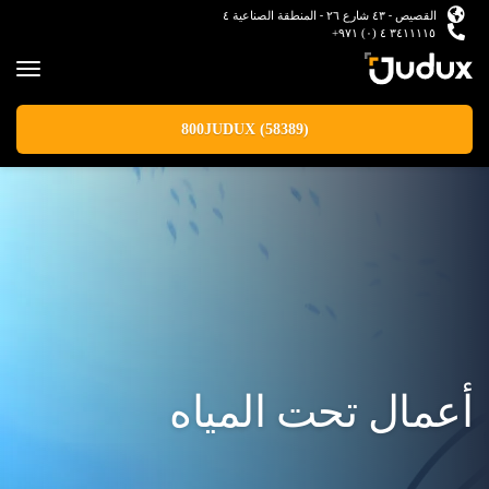
القصيص - ٤٣ شارع ٢٦ - المنطقة الصناعية ٤
٣٤١١١١٥ ٤ (٠) ٩٧١+
800JUDUX (58389)
أعمال تحت المياه