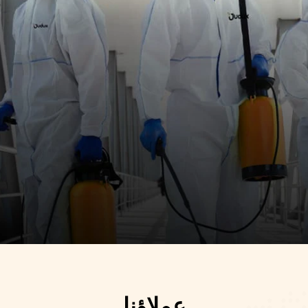
إننا نهتم بتوضيح
(كيف ولماذا وأين)
عملاؤنا