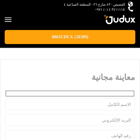
القصيص - ٤٣ شارع ٢٦ - المنطقة الصناعية ٤
٣٤١١١١٥ ٤ (٠) ٩٧١+
800JUDUX (58389)
معاينة مجانية