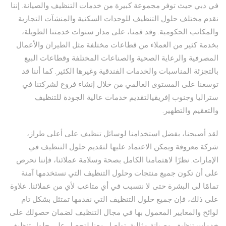
في دبي حيث توفر مجموعة كبيرة من خدمات التنظيف والصيانة. إننا
نقدم مختلف حلول التنظيف للوحدات السكنية والمنشآت التجارية
والمكاتب الحكومية. وقد قمنا، على مدار سنوات خدمتنا الطويلة،
بخدمة كثير من العملاء من قطاعات مختلفة مثل الطيران والأعمال
المصرفية والرعاية الصحية والصناعات المختلفة وقطاعات البيع
بالتجزئة المناسبات والخدمات الفندقية وغيرها الكثير. كما أننا قد
توسعنا على المستوى العالمي من خلال إنشاء فروع لشركتنا في
ستراليا وجنوب إفريقيالتقديم خدمات عالية الجودة للتنظيف
والتعقيم والتطهير.
لقد أصبحنا، بفضل استخدامنا لوسائل تنظيف على أعلى طراز،
شركة معروفة ويمكن الاعتماد عليها لتقديم حلول التنظيف في
الإمارات. نظرًا لاهتمامنا الكامل بصحة وسلامة عملائنا، فإننا نحرص
على أن تكون جميع منتجات وحلول التنظيف التي نستخدمها آمنة
تمامًا لى البشرة حتى لا نتسبب في أي متاعب لأي من عملائنا. علاوة
على ذلك، فإن جميع حلول التنظيف التي نقدمها تمتثل بشكل تام
لوائح والمعايير المعمول بها في مجال التنظيف لضمان حصولك على
خدمات تنظيف وصيانة مثالية. تواصل معنا لتحصل على حلول تنظيف