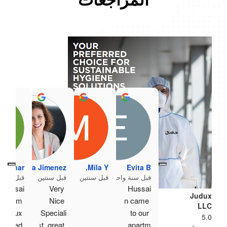
المراجعات
l Ashar
Fabiana Jimenez
Mila Y.
Evita B
قبل سنة واحدة
قبل سنتين
قبل سنتين
قبل سنتي
Hussai
Very 
Hussai
Judux
n from 
Nice 
n came 
LLC
Judux 
Speciali
to our 
5.0
visited 
st, great 
apartm