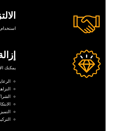
الالت
استخدام 
إزالة
يمكنك الا
الرعاي
النزاه
الشراك
الابتكا
التميز
التركي