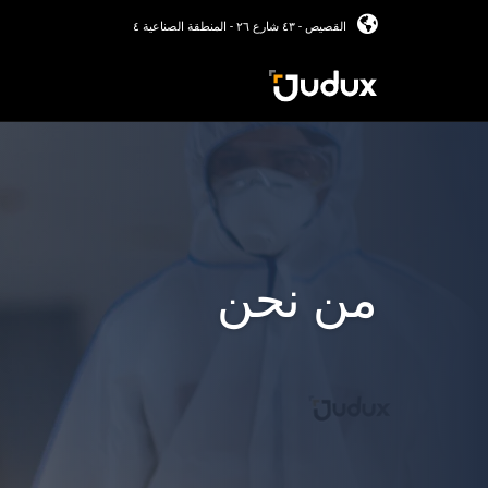
القصيص - ٤٣ شارع ٢٦ - المنطقة الصناعية ٤
من نحن