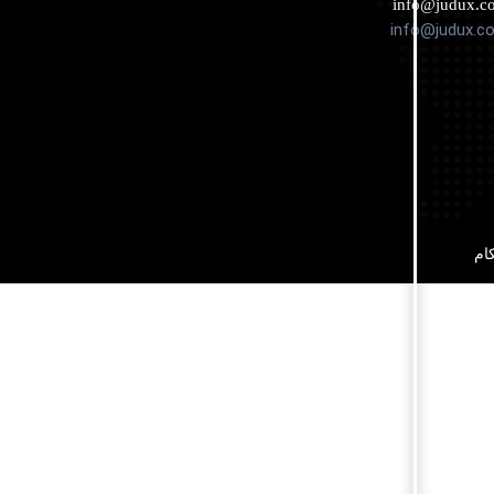
info@judux.c
info@judux.c
ام