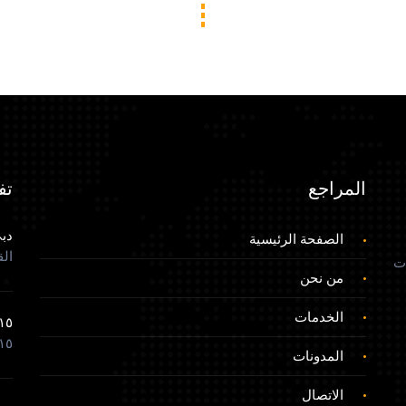
المراجع
تف
دبي
الصفحة الرئيسية
القصيص - 
ت
من نحن
الخدمات
 ٩٧١+
 ٩٧١+
المدونات
الاتصال