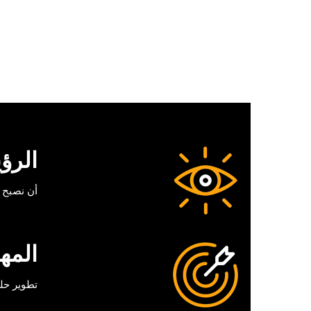
الرؤي
أن نصبح ا
المه
تطوير حل