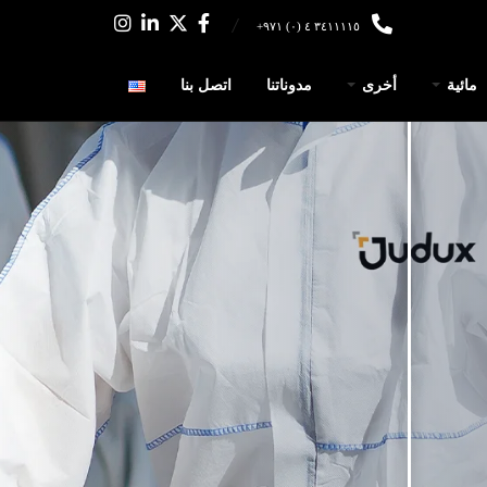
٣٤١١١١٥ ٤ (٠) ٩٧١+
مائية
أخرى
مدوناتنا
اتصل بنا