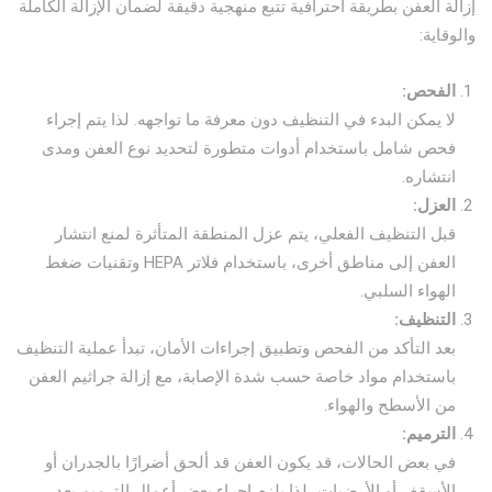
إزالة العفن بطريقة احترافية تتبع منهجية دقيقة لضمان الإزالة الكاملة
والوقاية:
الفحص:
لا يمكن البدء في التنظيف دون معرفة ما تواجهه. لذا يتم إجراء
فحص شامل باستخدام أدوات متطورة لتحديد نوع العفن ومدى
انتشاره.
العزل:
قبل التنظيف الفعلي، يتم عزل المنطقة المتأثرة لمنع انتشار
العفن إلى مناطق أخرى، باستخدام فلاتر HEPA وتقنيات ضغط
الهواء السلبي.
التنظيف:
بعد التأكد من الفحص وتطبيق إجراءات الأمان، تبدأ عملية التنظيف
باستخدام مواد خاصة حسب شدة الإصابة، مع إزالة جراثيم العفن
من الأسطح والهواء.
الترميم:
في بعض الحالات، قد يكون العفن قد ألحق أضرارًا بالجدران أو
الأسقف أو الأرضيات، لذا يلزم إجراء بعض أعمال الترميم بعد