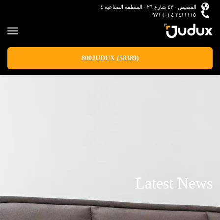
القصيص - ٤٣ شارع ٢٦ - المنطقة الصناعية ٤
٣٤١١١١٥ ٤ (٠) ٩٧١+
800JUDUX (58389)
Latest News